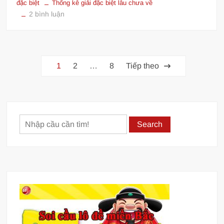
đặc biệt
Thống kê giải đặc biệt lâu chưa về
ở
2 bình luận
dự
đoán
kết
Điều
quả
1
2
…
8
Tiếp theo
xổ
hướng
số
bài
miền
viết
bắc
ngày
Search
25/12
–
chốt
số
giờ
vàng
miền
bắc