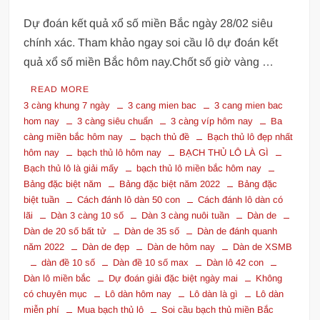
bắc
Dự đoán kết quả xổ số miền Bắc ngày 28/02 siêu
chính xác. Tham khảo ngay soi cầu lô dự đoán kết
quả xổ số miền Bắc hôm nay.Chốt số giờ vàng …
READ MORE
3 càng khung 7 ngày
3 cang mien bac
3 cang mien bac
hom nay
3 càng siêu chuẩn
3 càng víp hôm nay
Ba
càng miền bắc hôm nay
bạch thủ đề
Bạch thủ lô đẹp nhất
hôm nay
bạch thủ lô hôm nay
BẠCH THỦ LÔ LÀ GÌ
Bạch thủ lô là giải mấy
bạch thủ lô miền bắc hôm nay
Bảng đặc biệt năm
Bảng đặc biệt năm 2022
Bảng đặc
biệt tuần
Cách đánh lô dàn 50 con
Cách đánh lô dàn có
lãi
Dàn 3 càng 10 số
Dàn 3 càng nuôi tuần
Dàn de
Dàn de 20 số bất tử
Dàn de 35 số
Dàn de đánh quanh
năm 2022
Dàn de đẹp
Dàn de hôm nay
Dàn de XSMB
dàn đề 10 số
Dàn đề 10 số max
Dàn lô 42 con
Dàn lô miền bắc
Dự đoán giải đặc biệt ngày mai
Không
có chuyên mục
Lô dàn hôm nay
Lô dàn là gì
Lô dàn
miễn phí
Mua bạch thủ lô
Soi cầu bạch thủ miền Bắc