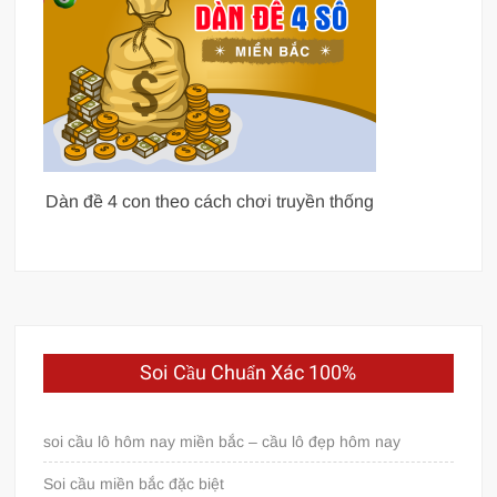
Dàn đề 4 con theo cách chơi truyền thống
Soi Cầu Chuẩn Xác 100%
soi cầu lô hôm nay miền bắc – cầu lô đẹp hôm nay
Soi cầu miền bắc đặc biệt