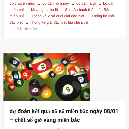
có chuyên mục
Lô dàn hôm nay
Lô dàn là gì
Lô dàn
miễn phí
Mua bạch thủ lô
Soi cầu bạch thủ miền Bắc
miễn phí
Thống kê 2 số cuối giải đặc biệt
Thống kê giải
đặc biệt
Thống kê giải đặc biệt lâu chưa về
ở
2 bình luận
dự
đoán
kết
quả
xổ
số
miền
bắc
ngày
19/02
–
chốt
dự đoán kết quả xổ số miền bắc ngày 08/01
số
– chốt số giờ vàng miền bắc
giờ
vàng