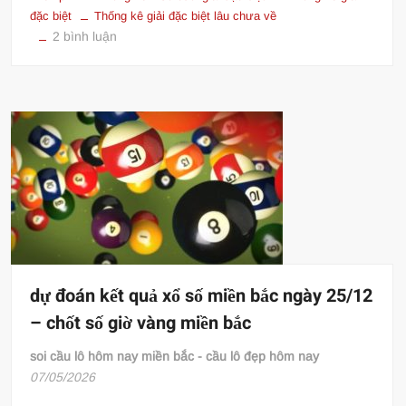
đặc biệt
Thống kê giải đặc biệt lâu chưa về
ở
2 bình luận
dự
đoán
kết
quả
xổ
số
miền
bắc
ngày
14/03
–
chốt
dự đoán kết quả xổ số miền bắc ngày 25/12
số
– chốt số giờ vàng miền bắc
giờ
vàng
soi cầu lô hôm nay miền bắc - cầu lô đẹp hôm nay
miền
07/05/2026
bắc