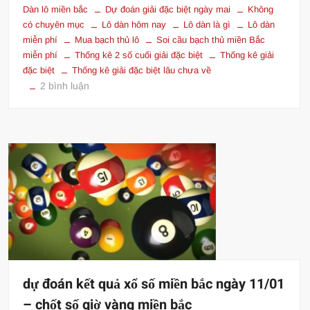
Dàn lô miền bắc
Dự đoán giải đặc biệt ngày mai
Không
có chuyên mục
Lô dàn hôm nay
Lô dàn là gì
Lô dàn
miễn phí
Mua bạch thủ lô
Soi cầu bạch thủ miền Bắc
miễn phí
Thống kê 2 số cuối giải đặc biệt
Thống kê giải
đặc biệt
Thống kê giải đặc biệt lâu chưa về
ở
2 bình luận
dự
đoán
kết
quả
xổ
số
miền
bắc
ngày
01/04
–
chốt
dự đoán kết quả xổ số miền bắc ngày 11/01
số
– chốt số giờ vàng miền bắc
giờ