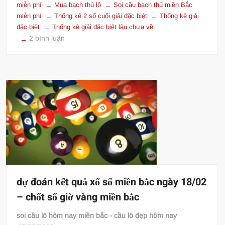
miễn phí
Mua bạch thủ lô
Soi cầu bạch thủ miền Bắc
miễn phí
Thống kê 2 số cuối giải đặc biệt
Thống kê giải
đặc biệt
Thống kê giải đặc biệt lâu chưa về
ở
2 bình luận
dự
đoán
kết
quả
xổ
số
miền
bắc
ngày
12/03
–
chốt
dự đoán kết quả xổ số miền bắc ngày 18/02
số
– chốt số giờ vàng miền bắc
giờ
vàng
soi cầu lô hôm nay miền bắc - cầu lô đẹp hôm nay
miền