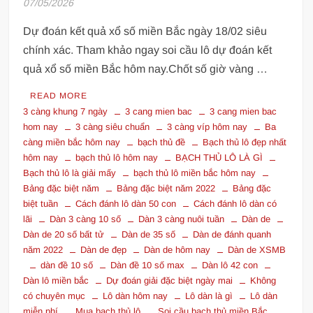
07/05/2026
bắc
Dự đoán kết quả xổ số miền Bắc ngày 18/02 siêu
chính xác. Tham khảo ngay soi cầu lô dự đoán kết
quả xổ số miền Bắc hôm nay.Chốt số giờ vàng …
READ MORE
3 càng khung 7 ngày
3 cang mien bac
3 cang mien bac
hom nay
3 càng siêu chuẩn
3 càng víp hôm nay
Ba
càng miền bắc hôm nay
bạch thủ đề
Bạch thủ lô đẹp nhất
hôm nay
bạch thủ lô hôm nay
BẠCH THỦ LÔ LÀ GÌ
Bạch thủ lô là giải mấy
bạch thủ lô miền bắc hôm nay
Bảng đặc biệt năm
Bảng đặc biệt năm 2022
Bảng đặc
biệt tuần
Cách đánh lô dàn 50 con
Cách đánh lô dàn có
lãi
Dàn 3 càng 10 số
Dàn 3 càng nuôi tuần
Dàn de
Dàn de 20 số bất tử
Dàn de 35 số
Dàn de đánh quanh
năm 2022
Dàn de đẹp
Dàn de hôm nay
Dàn de XSMB
dàn đề 10 số
Dàn đề 10 số max
Dàn lô 42 con
Dàn lô miền bắc
Dự đoán giải đặc biệt ngày mai
Không
có chuyên mục
Lô dàn hôm nay
Lô dàn là gì
Lô dàn
miễn phí
Mua bạch thủ lô
Soi cầu bạch thủ miền Bắc