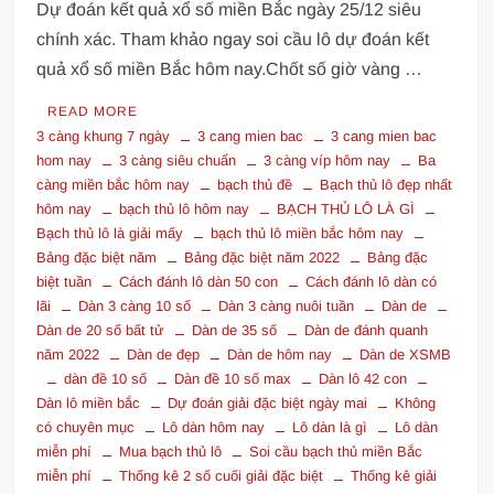
Dự đoán kết quả xổ số miền Bắc ngày 25/12 siêu
chính xác. Tham khảo ngay soi cầu lô dự đoán kết
quả xổ số miền Bắc hôm nay.Chốt số giờ vàng …
READ MORE
3 càng khung 7 ngày
3 cang mien bac
3 cang mien bac
hom nay
3 càng siêu chuẩn
3 càng víp hôm nay
Ba
càng miền bắc hôm nay
bạch thủ đề
Bạch thủ lô đẹp nhất
hôm nay
bạch thủ lô hôm nay
BẠCH THỦ LÔ LÀ GÌ
Bạch thủ lô là giải mấy
bạch thủ lô miền bắc hôm nay
Bảng đặc biệt năm
Bảng đặc biệt năm 2022
Bảng đặc
biệt tuần
Cách đánh lô dàn 50 con
Cách đánh lô dàn có
lãi
Dàn 3 càng 10 số
Dàn 3 càng nuôi tuần
Dàn de
Dàn de 20 số bất tử
Dàn de 35 số
Dàn de đánh quanh
năm 2022
Dàn de đẹp
Dàn de hôm nay
Dàn de XSMB
dàn đề 10 số
Dàn đề 10 số max
Dàn lô 42 con
Dàn lô miền bắc
Dự đoán giải đặc biệt ngày mai
Không
có chuyên mục
Lô dàn hôm nay
Lô dàn là gì
Lô dàn
miễn phí
Mua bạch thủ lô
Soi cầu bạch thủ miền Bắc
miễn phí
Thống kê 2 số cuối giải đặc biệt
Thống kê giải