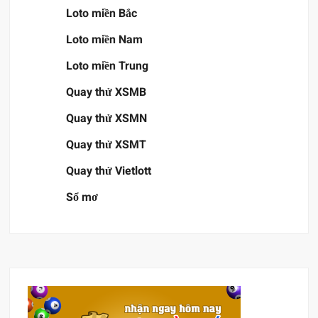
Loto miền Bắc
Loto miền Nam
Loto miền Trung
Quay thử XSMB
Quay thử XSMN
Quay thử XSMT
Quay thử Vietlott
Sổ mơ