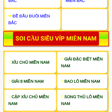
BẮC
MIỀN BẮC
❤
ĐỀ ĐẦU ĐUÔI MIỀN
BẮC
SOI CẦU SIÊU VÍP MIỀN NAM
?
GIẢI ĐẶC BIỆT MIỀN
?
XỈU CHỦ MIỀN NAM
NAM
?
GIẢI 8 MIỀN NAM
?
BAO LÔ MIỀN NAM
?
CẶP XỈU CHỦ MIỀN
?
SONG THỦ LÔ MIỀN
NAM
NAM