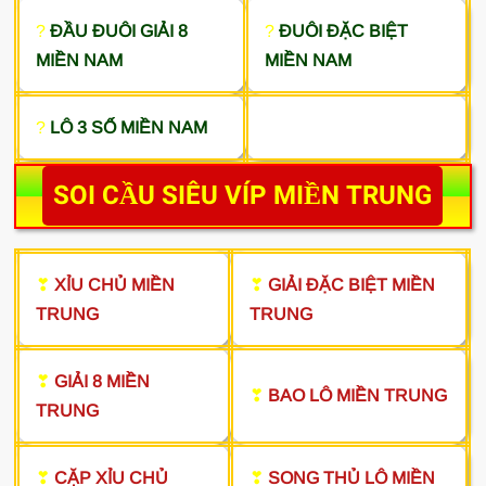
?
ĐẦU ĐUÔI GIẢI 8
?
ĐUÔI ĐẶC BIỆT
MIỀN NAM
MIỀN NAM
?
LÔ 3 SỐ MIỀN NAM
SOI CẦU SIÊU VÍP MIỀN TRUNG
❣
XỈU CHỦ MIỀN
❣
GIẢI ĐẶC BIỆT MIỀN
TRUNG
TRUNG
❣
GIẢI 8 MIỀN
❣
BAO LÔ MIỀN TRUNG
TRUNG
❣
CẶP XỈU CHỦ
❣
SONG THỦ LÔ MIỀN