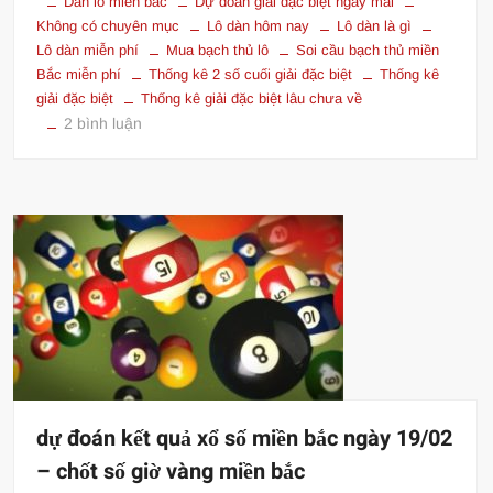
Dàn lô miền bắc
Dự đoán giải đặc biệt ngày mai
Không có chuyên mục
Lô dàn hôm nay
Lô dàn là gì
Lô dàn miễn phí
Mua bạch thủ lô
Soi cầu bạch thủ miền
Bắc miễn phí
Thống kê 2 số cuối giải đặc biệt
Thống kê
giải đặc biệt
Thống kê giải đặc biệt lâu chưa về
ở
2 bình luận
dự
đoán
kết
quả
xổ
số
miền
bắc
ngày
11/01
–
chốt
dự đoán kết quả xổ số miền bắc ngày 19/02
số
– chốt số giờ vàng miền bắc
giờ