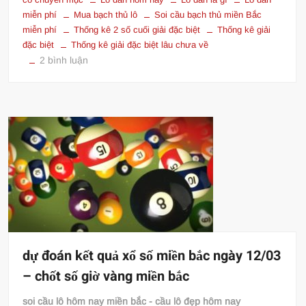
miễn phí
Mua bạch thủ lô
Soi cầu bạch thủ miền Bắc
miễn phí
Thống kê 2 số cuối giải đặc biệt
Thống kê giải
đặc biệt
Thống kê giải đặc biệt lâu chưa về
ở
2 bình luận
dự
đoán
kết
quả
xổ
số
miền
bắc
ngày
08/01
–
chốt
dự đoán kết quả xổ số miền bắc ngày 12/03
số
– chốt số giờ vàng miền bắc
giờ
vàng
soi cầu lô hôm nay miền bắc - cầu lô đẹp hôm nay