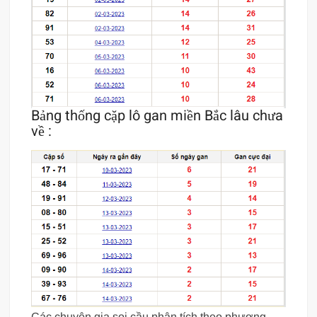
Bảng thống cặp lô gan miền Bắc lâu chưa
về :
Các chuyên gia soi cầu phân tích theo phương