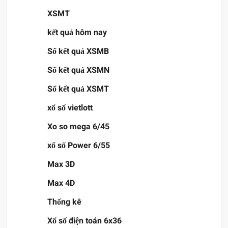
XSMT
kết quả hôm nay
Sổ kết quả XSMB
Sổ kết quả XSMN
Sổ kết quả XSMT
xổ số vietlott
Xo so mega 6/45
xổ số Power 6/55
Max 3D
Max 4D
Thống kê
Xổ số điện toán 6x36