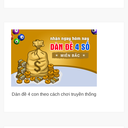
Dàn đề 4 con theo cách chơi truyền thống