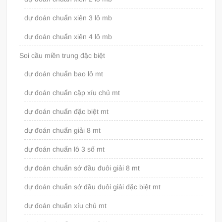
dự đoán chuẩn xiên 3 lô mb
dự đoán chuẩn xiên 4 lô mb
Soi cầu miền trung đặc biệt
dự đoán chuẩn bao lô mt
dự đoán chuẩn cặp xíu chủ mt
dự đoán chuẩn đặc biệt mt
dự đoán chuẩn giải 8 mt
dự đoán chuẩn lô 3 số mt
dự đoán chuẩn sớ đầu đuôi giải 8 mt
dự đoán chuẩn sớ đầu đuôi giải đặc biệt mt
dự đoán chuẩn xíu chủ mt