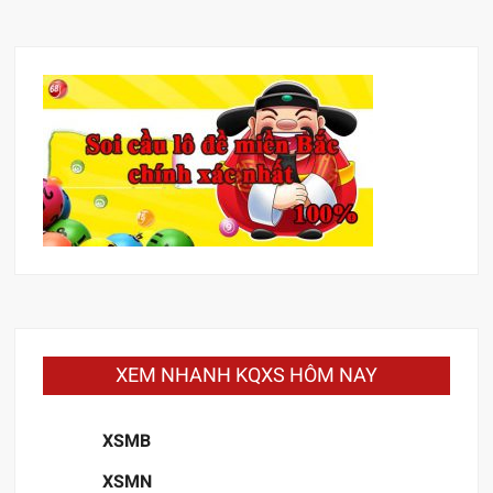
XEM NHANH KQXS HÔM NAY
XSMB
XSMN