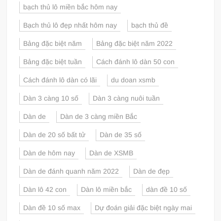
bạch thủ lô miền bắc hôm nay
Bạch thủ lô đẹp nhất hôm nay
bạch thủ đề
Bảng đặc biệt năm
Bảng đặc biệt năm 2022
Bảng đặc biệt tuần
Cách đánh lô dàn 50 con
Cách đánh lô dàn có lãi
du doan xsmb
Dàn 3 càng 10 số
Dàn 3 càng nuôi tuần
Dàn de
Dàn de 3 càng miền Bắc
Dàn de 20 số bất tử
Dàn de 35 số
Dàn de hôm nay
Dàn de XSMB
Dàn de đánh quanh năm 2022
Dàn de đẹp
Dàn lô 42 con
Dàn lô miền bắc
dàn đề 10 số
Dàn đề 10 số max
Dự đoán giải đặc biệt ngày mai