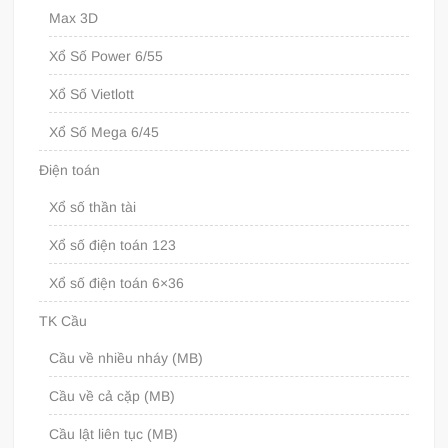
Max 3D
Xổ Số Power 6/55
Xổ Số Vietlott
Xổ Số Mega 6/45
Điện toán
Xổ số thần tài
Xổ số điện toán 123
Xổ số điện toán 6×36
TK Cầu
Cầu về nhiều nháy (MB)
Cầu về cả cặp (MB)
Cầu lật liên tục (MB)