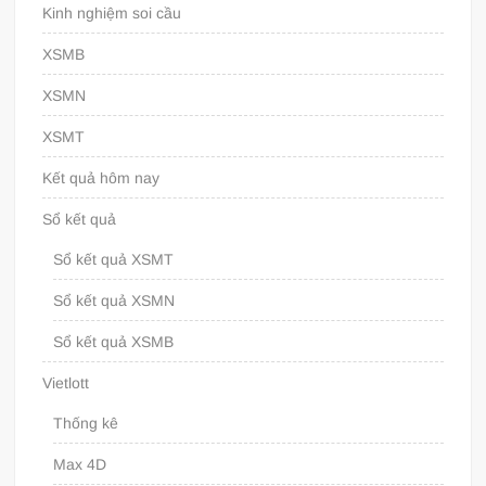
Kinh nghiệm soi cầu
XSMB
XSMN
XSMT
Kết quả hôm nay
Sổ kết quả
Sổ kết quả XSMT
Sổ kết quả XSMN
Sổ kết quả XSMB
Vietlott
Thống kê
Max 4D