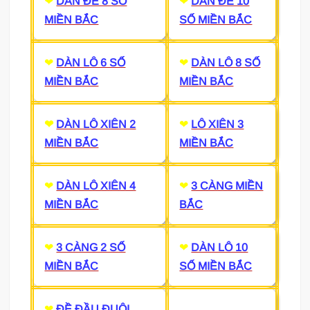
❤
DÀN ĐỀ 8 SỐ
❤
DÀN ĐỀ 10
MIỀN BẮC
SỐ MIỀN BẮC
❤
DÀN LÔ 6 SỐ
❤
DÀN LÔ 8 SỐ
MIỀN BẮC
MIỀN BẮC
❤
DÀN LÔ XIÊN 2
❤
LÔ XIÊN 3
MIỀN BẮC
MIỀN BẮC
❤
DÀN LÔ XIÊN 4
❤
3 CÀNG MIỀN
MIỀN BẮC
BẮC
❤
3 CÀNG 2 SỐ
❤
DÀN LÔ 10
MIỀN BẮC
SỐ MIỀN BẮC
❤
ĐỀ ĐẦU ĐUÔI