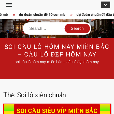
Skip
to
dự đoán chuẩn đề 10 con mb
dự đoán chuẩn đề đầu đuôi 
content
Search
SOI CẦU LÔ HÔM NAY MIỀN BẮC
– CẦU LÔ ĐẸP HÔM NAY
soi cầu lô hôm nay miền bắc – cầu lô đẹp hôm nay
Thẻ:
Soi lô xiên chuẩn
SOI CẦU SIÊU VÍP MIỀN BẮC