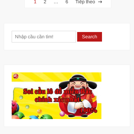
1
2
…
6
Tiếp theo
xổ
hướng
số
bài
miền
viết
bắc
ngày
Search
15/12
chuẩn
nhất