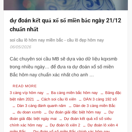
dự đoán kết quả xổ số miền bắc ngày 21/12
chuẩn nhất
soi cầu lô hôm nay miền bắc - cầu lô đẹp hôm nay
06/05/2026
Các chuyên soi cầu MB sẽ dựa vào dữ liệu kqxsmb
trong nhiều ngày… để đưa ra dự đoán xổ số miền
Bắc hôm nay chuẩn xác nhất cho anh …
READ MORE
3 càng víp hôm nay
Ba càng miền bắc hôm nay
Bảng đặc
biệt năm 2021
Cách soi cầu lô xiên
DÀN 3 càng 192 số
Dàn 3 càng đánh quanh năm
Dàn de 3 càng miền Bắc
du doan xsmb
Dự đoán giải đặc biệt hôm nay
Dự
đoán giải đặc biệt ngày mai
Dự đoán kết quả xổ số siêu
chính xác hôm nay
Dự đoán lô xiên 2
Dự đoán lô xiên 4
miền Bắc
Dự đoán xổ số miền Bắc chính xác hôm nay