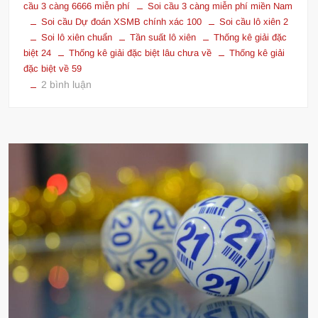
cầu 3 càng 6666 miễn phí
Soi cầu 3 càng miễn phí miền Nam
Soi cầu Dự đoán XSMB chính xác 100
Soi cầu lô xiên 2
Soi lô xiên chuẩn
Tần suất lô xiên
Thống kê giải đặc
biệt 24
Thống kê giải đặc biệt lâu chưa về
Thống kê giải
đặc biệt về 59
ở
2 bình luận
dự
đoán
kết
quả
xổ
số
miền
bắc
ngày
20/11
chuẩn
nhất