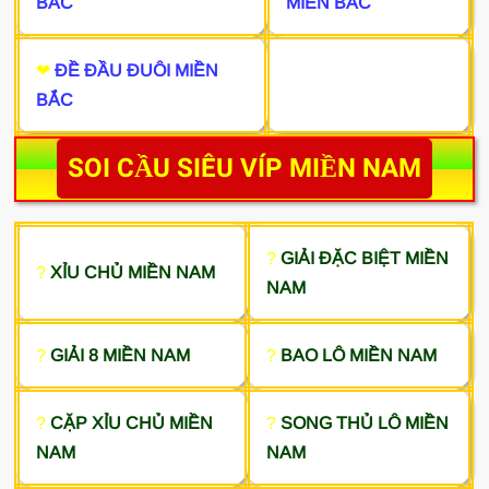
BẮC
MIỀN BẮC
❤
ĐỀ ĐẦU ĐUÔI MIỀN
BẮC
SOI CẦU SIÊU VÍP MIỀN NAM
?
GIẢI ĐẶC BIỆT MIỀN
?
XỈU CHỦ MIỀN NAM
NAM
?
GIẢI 8 MIỀN NAM
?
BAO LÔ MIỀN NAM
?
CẶP XỈU CHỦ MIỀN
?
SONG THỦ LÔ MIỀN
NAM
NAM