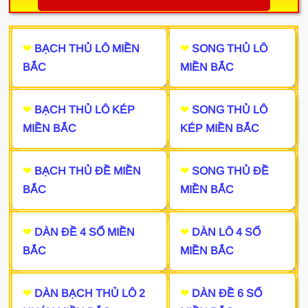
❤
BẠCH THỦ LÔ MIỀN
❤
SONG THỦ LÔ
BẮC
MIỀN BẮC
❤
BẠCH THỦ LÔ KÉP
❤
SONG THỦ LÔ
MIỀN BẮC
KÉP MIỀN BẮC
❤
BẠCH THỦ ĐỀ MIỀN
❤
SONG THỦ ĐỀ
BẮC
MIỀN BẮC
❤
DÀN ĐỀ 4 SỐ MIỀN
❤
DÀN LÔ 4 SỐ
BẮC
MIỀN BẮC
❤
DÀN BẠCH THỦ LÔ 2
❤
DÀN ĐỀ 6 SỐ