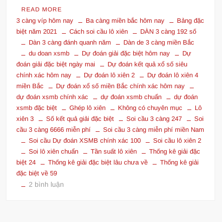
READ MORE
3 càng víp hôm nay
Ba càng miền bắc hôm nay
Bảng đặc
biệt năm 2021
Cách soi cầu lô xiên
DÀN 3 càng 192 số
Dàn 3 càng đánh quanh năm
Dàn de 3 càng miền Bắc
du doan xsmb
Dự đoán giải đặc biệt hôm nay
Dự
đoán giải đặc biệt ngày mai
Dự đoán kết quả xổ số siêu
chính xác hôm nay
Dự đoán lô xiên 2
Dự đoán lô xiên 4
miền Bắc
Dự đoán xổ số miền Bắc chính xác hôm nay
dự đoán xsmb chính xác
dự đoán xsmb chuẩn
dự đoán
xsmb đặc biệt
Ghép lô xiên
Không có chuyên mục
Lô
xiên 3
Số kết quả giải đặc biệt
Soi cầu 3 càng 247
Soi
cầu 3 càng 6666 miễn phí
Soi cầu 3 càng miễn phí miền Nam
Soi cầu Dự đoán XSMB chính xác 100
Soi cầu lô xiên 2
Soi lô xiên chuẩn
Tần suất lô xiên
Thống kê giải đặc
biệt 24
Thống kê giải đặc biệt lâu chưa về
Thống kê giải
đặc biệt về 59
ở
2 bình luận
dự
đoán
kết