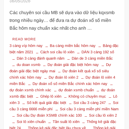
06/05/2026
Các chuyên soi cầu MB sẽ dựa vào dữ liệu kqxsmb
trong nhiều ngày… để đưa ra dự đoán xổ số miền
Bắc hôm nay chuẩn xác nhất cho anh …
READ MORE
3 càng víp hôm nay
Ba càng miền bắc hôm nay
Bảng đặc
biệt năm 2021
Cách soi cầu lô xiên
DÀN 3 càng 192 số
Dàn 3 càng đánh quanh năm
Dàn de 3 càng miền Bắc
du doan xsmb
Dự đoán giải đặc biệt hôm nay
Dự
đoán giải đặc biệt ngày mai
Dự đoán kết quả xổ số siêu
chính xác hôm nay
Dự đoán lô xiên 2
Dự đoán lô xiên 4
miền Bắc
Dự đoán xổ số miền Bắc chính xác hôm nay
dự đoán xsmb chính xác
dự đoán xsmb chuẩn
dự đoán
xsmb đặc biệt
Ghép lô xiên
Không có chuyên mục
Lô
xiên 3
Số kết quả giải đặc biệt
Soi cầu 3 càng 247
Soi
cầu 3 càng 6666 miễn phí
Soi cầu 3 càng miễn phí miền Nam
Soi cầu Dự đoán XSMB chính xác 100
Soi cầu lô xiên 2
Soi lô xiên chuẩn
Tần suất lô xiên
Thống kê giải đặc
biệt 24
Thống kê giải đặc biệt lâu chưa về
Thống kê giải