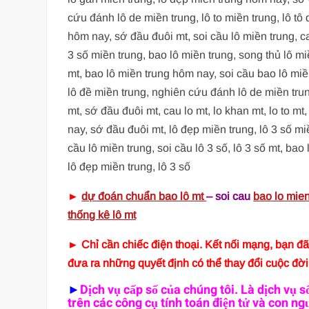
cứu đánh lô de miền trung, lô to miền trung, lô t
hôm nay, sớ đầu đuôi mt, soi cầu lô miền trung, ca
3 số miền trung, bao lô miền trung, song thủ lô miề
mt, bao lô miền trung hôm nay, soi cầu bao lô miền 
lô đề miền trung, nghiên cứu đánh lô de miền trun
mt, sớ đầu đuôi mt, cau lo mt, lo khan mt, lo to mt,
nay, sớ đầu đuôi mt, lô đẹp miền trung, lô 3 số miề
cầu lô miền trung, soi cầu lô 3 số, lô 3 số mt, bao
lô đẹp miền trung, lô 3 số
►
dự đoán chuẩn bao lô mt
– soi cau
bao lo mien
thống kê lô mt
► Chỉ cần chiếc điện thoại. Kết nối mạng, bạn đã
đưa ra những quyết định có thể thay đổi cuộc đờ
►
Dịch vụ cấp số của chúng tôi. Là dịch vụ s
trên các công cụ tính toán điện tử và con ngư