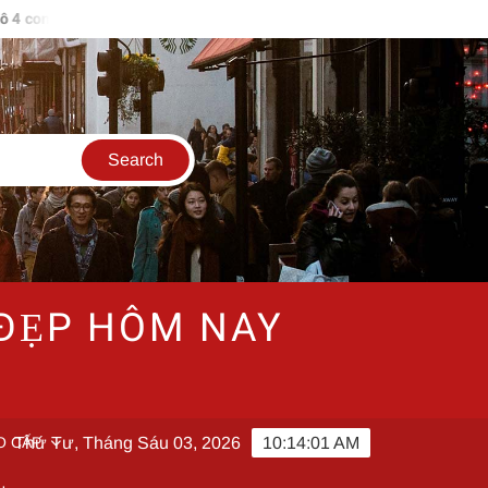
n mb
dự đoán chuẩn lô bạch thủ kép mb
dự đoán chuẩn lô
 ĐẸP HÔM NAY
O CẤP
Thứ Tư, Tháng Sáu 03, 2026
10:14:02 AM