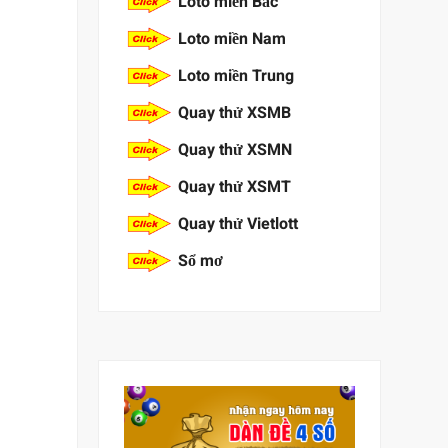
Loto miền Bắc
Loto miền Nam
Loto miền Trung
Quay thử XSMB
Quay thử XSMN
Quay thử XSMT
Quay thử Vietlott
Sổ mơ