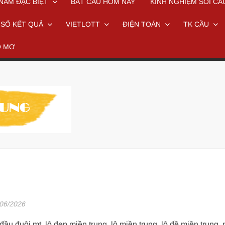
 NAM ĐẶC BIỆT
BẮT CẦU HÔM NAY
KINH NGHIỆM SOI CẦ
SỔ KẾT QUẢ
VIETLOTT
ĐIỆN TOÁN
TK CẦU
Ổ MƠ
06/2026
đầu đuôi mt, lô đẹp miền trung, lô miền trung, lô đề miền trung,