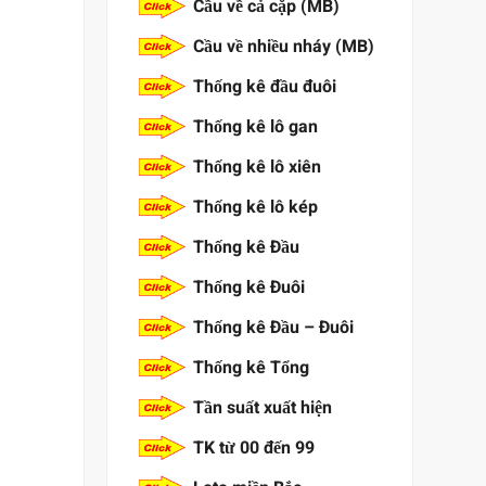
Cầu về cả cặp (MB)
Cầu về nhiều nháy (MB)
Thống kê đầu đuôi
Thống kê lô gan
Thống kê lô xiên
Thống kê lô kép
Thống kê Đầu
Thống kê Đuôi
Thống kê Đầu – Đuôi
Thống kê Tổng
Tần suất xuất hiện
TK từ 00 đến 99