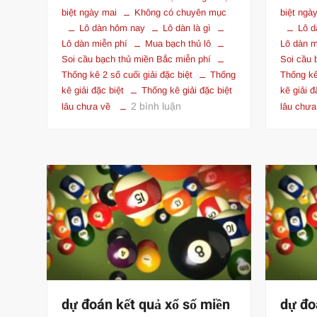
biệt ngày mai
Không có chuyên mục
biệt ngà
Lô dàn hôm nay
Lô dàn là gì
Lô d
Lô dàn miễn phí
Mua bạch thủ lô
Lô dàn m
Soi cầu bạch thủ miền Bắc miễn phí
Soi cầu 
Thống kê 2 số cuối giải đặc biệt
Thống
Thống kê
kê giải đặc biệt
Thống kê giải đặc biệt
kê giải đ
ở
2 bình luận
lâu chưa về
lâu chưa
dự
đoán
kết
quả
xổ
số
miền
bắc
ngày
24/02
–
dự đoán kết quả xổ số miền
dự đo
chốt