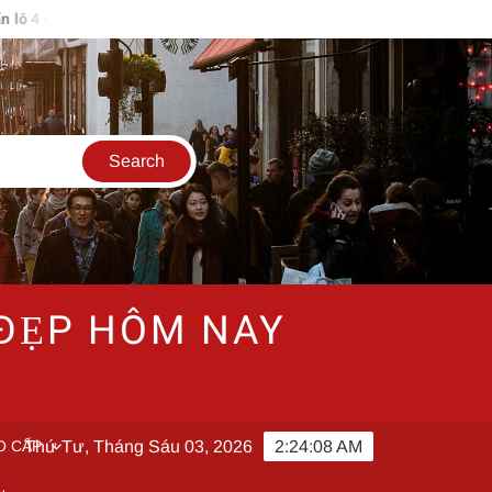
con mb
dự đoán chuẩn lô bạch thủ kép mb
dự đoán chuẩn l
 ĐẸP HÔM NAY
O CẤP
Thứ Tư, Tháng Sáu 03, 2026
2:24:09 AM