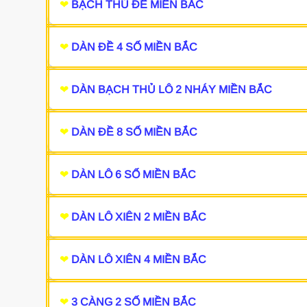
❤
BẠCH THỦ ĐỀ MIỀN BẮC
❤
DÀN ĐỀ 4 SỐ MIỀN BẮC
❤
DÀN BẠCH THỦ LÔ 2 NHÁY MIỀN BẮC
❤
DÀN ĐỀ 8 SỐ MIỀN BẮC
❤
DÀN LÔ 6 SỐ MIỀN BẮC
❤
DÀN LÔ XIÊN 2 MIỀN BẮC
❤
DÀN LÔ XIÊN 4 MIỀN BẮC
❤
3 CÀNG 2 SỐ MIỀN BẮC