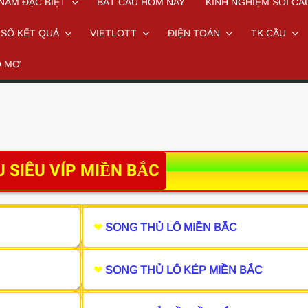
 NAM ĐẶC BIỆT
BẮT CẦU HÔM NAY
KINH NGHIỆM SOI CẦ
SỔ KẾT QUẢ
VIETLOTT
ĐIỆN TOÁN
TK CẦU
Ổ MƠ
U SIÊU VÍP MIỀN BẮC
❤
SONG THỦ LÔ MIỀN BẮC
❤
SONG THỦ LÔ KÉP MIỀN BẮC