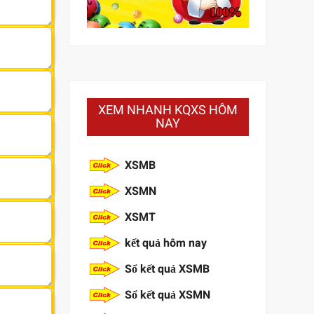
XEM NHANH KQXS HÔM
NAY
XSMB
XSMN
XSMT
kết quả hôm nay
Sổ kết quả XSMB
Sổ kết quả XSMN