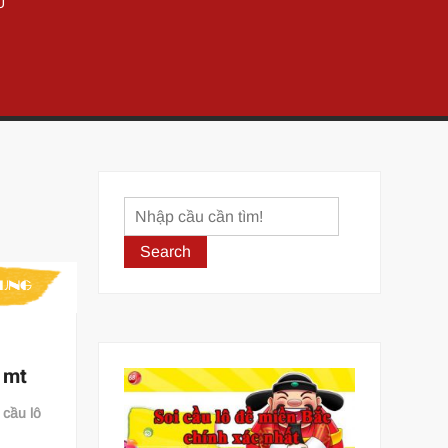
U
Search
 mt
 cầu lô