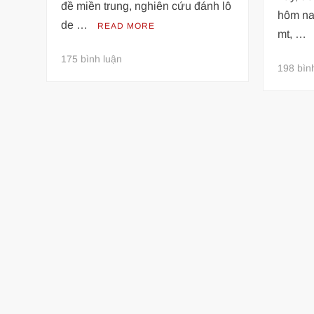
đề miền trung, nghiên cứu đánh lô
hôm na
de …
READ MORE
mt, …
ở
175 bình luận
198 bìn
dự
đoán
chuẩn
lô
3
số
mt