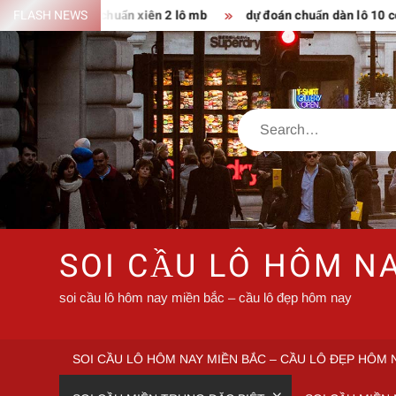
Skip
dự đoán chuẩn xiên 2 lô mb
FLASH NEWS
dự đoán chuẩn dàn lô 10 con mb
to
content
Search
SOI CẦU LÔ HÔM N
soi cầu lô hôm nay miền bắc – cầu lô đẹp hôm nay
SOI CẦU LÔ HÔM NAY MIỀN BẮC – CẦU LÔ ĐẸP HÔM 