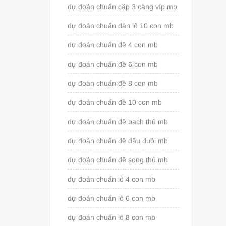
dự đoán chuẩn cặp 3 càng víp mb
dự đoán chuẩn dàn lô 10 con mb
dự đoán chuẩn đề 4 con mb
dự đoán chuẩn đề 6 con mb
dự đoán chuẩn đề 8 con mb
dự đoán chuẩn đề 10 con mb
dự đoán chuẩn đề bạch thủ mb
dự đoán chuẩn đề đầu đuôi mb
dự đoán chuẩn đề song thủ mb
dự đoán chuẩn lô 4 con mb
dự đoán chuẩn lô 6 con mb
dự đoán chuẩn lô 8 con mb