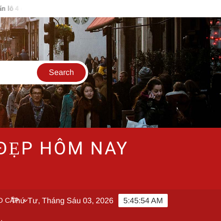
con mb
dự đoán chuẩn lô bạch thủ kép mb
dự đoán chuẩn 
 ĐẸP HÔM NAY
O CẤP
Thứ Tư, Tháng Sáu 03, 2026
5:45:55 AM