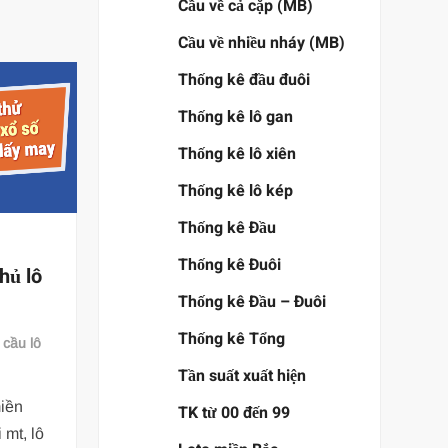
Cầu về cả cặp (MB)
Cầu về nhiều nháy (MB)
Thống kê đầu đuôi
Thống kê lô gan
Thống kê lô xiên
Thống kê lô kép
Thống kê Đầu
Thống kê Đuôi
hủ lô
Thống kê Đầu – Đuôi
Thống kê Tổng
 cầu lô
Tần suất xuất hiện
miền
TK từ 00 đến 99
 mt, lô