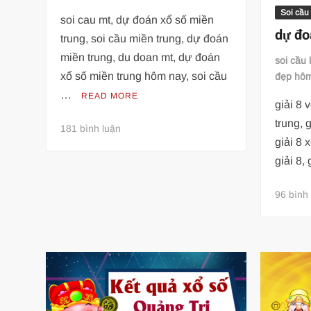
Soi cầu
soi cau mt, dự đoán xổ số miền
dự đo
trung, soi cầu miền trung, dự đoán
miền trung, du doan mt, dự đoán
soi cầu 
xổ số miền trung hôm nay, soi cầu
đẹp hô
…
READ MORE
giải 8 
trung, 
ở
181 bình luận
giải 8 x
dự
đoán
giải 8,
chuẩn
xíu
96 bình
chủ
mt