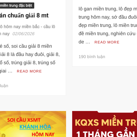
 miền trung đặc biệt
lô gan miền trung, lô đẹp 
án chuẩn giải 8 mt
trung hôm nay, sớ đầu đuôi
đẹp miền trung, lô miền tru
lô hôm nay miền bắc - cầu lô
đề miền trung, nghiên cứu
m nay
02/06/2026
de …
READ MORE
vé số, soi cầu giải 8 miền
giải 8 là đầu hay đuôi, giải 8,
ở
190 bình luận
ổ số, trúng giải 8, trúng số
dự
đoán
 giai …
READ MORE
chuẩn
bao
ở
 luận
lô
dự
mt
đoán
chuẩn
giải
8
mt