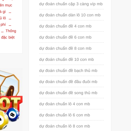
dự đoán chuẩn cặp 3 càng víp mb
yên mục
à gì
dự đoán chuẩn dàn lô 10 con mb
ủ lô
 phí
dự đoán chuẩn đề 4 con mb
Thống
dự đoán chuẩn đề 6 con mb
 đặc biệt
dự đoán chuẩn đề 8 con mb
án
dự đoán chuẩn đề 10 con mb
dự đoán chuẩn đề bạch thủ mb
ả
dự đoán chuẩn đề đầu đuôi mb
ền
dự đoán chuẩn đề song thủ mb
c
dự đoán chuẩn lô 4 con mb
ày
02
dự đoán chuẩn lô 6 con mb
t
dự đoán chuẩn lô 8 con mb