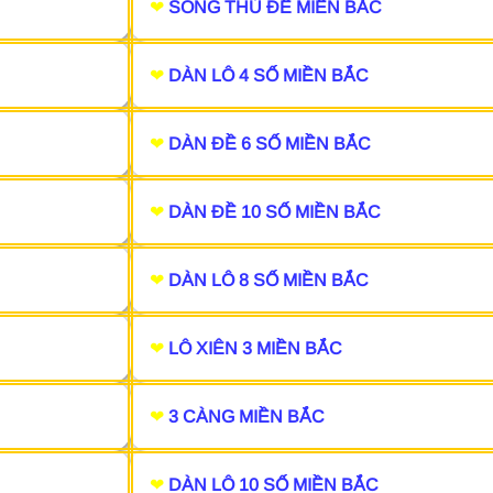
❤
SONG THỦ ĐỀ MIỀN BẮC
❤
DÀN LÔ 4 SỐ MIỀN BẮC
❤
DÀN ĐỀ 6 SỐ MIỀN BẮC
❤
DÀN ĐỀ 10 SỐ MIỀN BẮC
❤
DÀN LÔ 8 SỐ MIỀN BẮC
❤
LÔ XIÊN 3 MIỀN BẮC
❤
3 CÀNG MIỀN BẮC
❤
DÀN LÔ 10 SỐ MIỀN BẮC