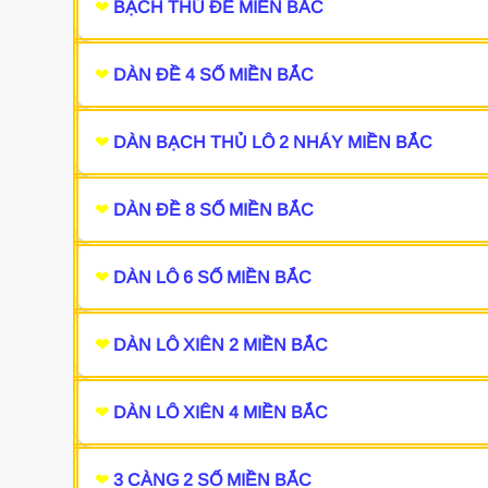
❤
BẠCH THỦ ĐỀ MIỀN BẮC
❤
DÀN ĐỀ 4 SỐ MIỀN BẮC
❤
DÀN BẠCH THỦ LÔ 2 NHÁY MIỀN BẮC
❤
DÀN ĐỀ 8 SỐ MIỀN BẮC
❤
DÀN LÔ 6 SỐ MIỀN BẮC
❤
DÀN LÔ XIÊN 2 MIỀN BẮC
❤
DÀN LÔ XIÊN 4 MIỀN BẮC
❤
3 CÀNG 2 SỐ MIỀN BẮC