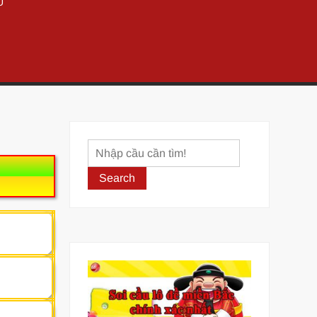
U
Search