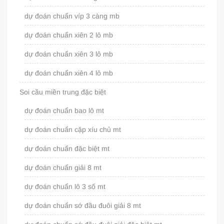
dự đoán chuẩn víp 3 càng mb
dự đoán chuẩn xiên 2 lô mb
dự đoán chuẩn xiên 3 lô mb
dự đoán chuẩn xiên 4 lô mb
Soi cầu miền trung đặc biệt
dự đoán chuẩn bao lô mt
dự đoán chuẩn cặp xíu chủ mt
dự đoán chuẩn đặc biệt mt
dự đoán chuẩn giải 8 mt
dự đoán chuẩn lô 3 số mt
dự đoán chuẩn sớ đầu đuôi giải 8 mt