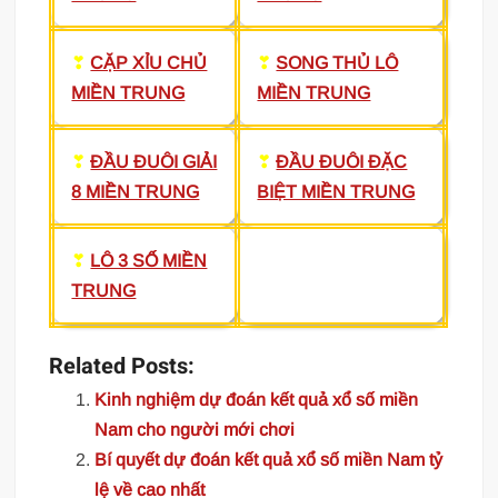
❣
CẶP XỈU CHỦ
❣
SONG THỦ LÔ
MIỀN TRUNG
MIỀN TRUNG
❣
ĐẦU ĐUÔI GIẢI
❣
ĐẦU ĐUÔI ĐẶC
8 MIỀN TRUNG
BIỆT MIỀN TRUNG
❣
LÔ 3 SỐ MIỀN
TRUNG
Related Posts:
Kinh nghiệm dự đoán kết quả xổ số miền
Nam cho người mới chơi
Bí quyết dự đoán kết quả xổ số miền Nam tỷ
lệ về cao nhất