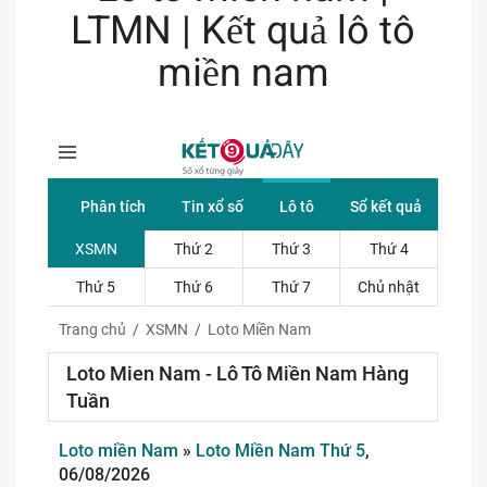
LTMN | Kết quả lô tô
miền nam