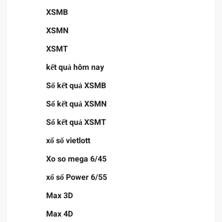
XSMB
XSMN
XSMT
kết quả hôm nay
Sổ kết quả XSMB
Sổ kết quả XSMN
Sổ kết quả XSMT
xổ số vietlott
Xo so mega 6/45
xổ số Power 6/55
Max 3D
Max 4D