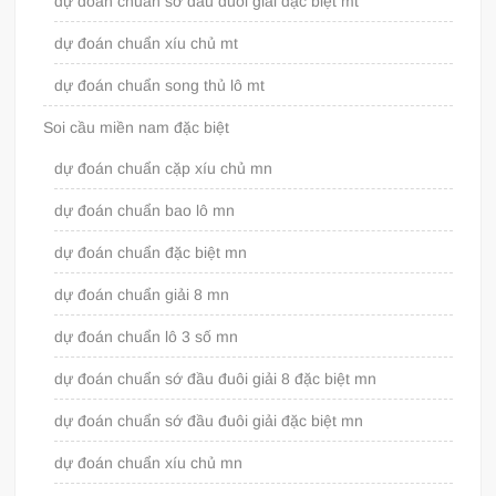
dự đoán chuẩn sớ đầu đuôi giải đặc biệt mt
dự đoán chuẩn xíu chủ mt
dự đoán chuẩn song thủ lô mt
Soi cầu miền nam đặc biệt
dự đoán chuẩn cặp xíu chủ mn
dự đoán chuẩn bao lô mn
dự đoán chuẩn đặc biệt mn
dự đoán chuẩn giải 8 mn
dự đoán chuẩn lô 3 số mn
dự đoán chuẩn sớ đầu đuôi giải 8 đặc biệt mn
dự đoán chuẩn sớ đầu đuôi giải đặc biệt mn
dự đoán chuẩn xíu chủ mn