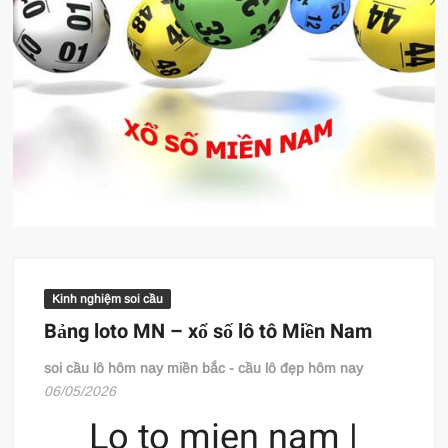
Kinh nghiệm soi cầu
Bảng loto MN – xổ số lô tô Miền Nam
soi cầu lô hôm nay miền bắc - cầu lô đẹp hôm nay
06/05/2026
Lo to mien nam |